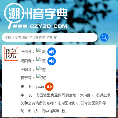
院
潮州音：
揭阳音：
潮阳音：
普宁音：
拼 音：yuàn
字 义：①围墙里房屋四周的空地：大~|庭~。②某些机
关和公共场所的名称：法~|医~|戏~。③专指医院和学
院：出~|入~|商学~|高等~校。