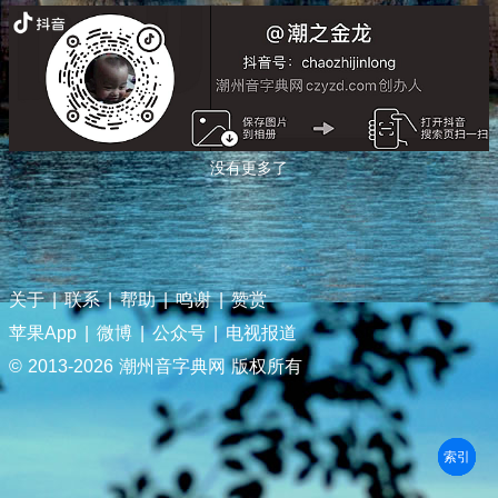
没有更多了
关于
|
联系
|
帮助
|
鸣谢
|
赞赏
苹果App
|
微博
|
公众号
|
电视报道
© 2013-
2026 潮州音字典网 版权所有
部首
笔划
拼音
潮拼