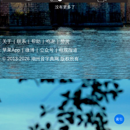
没有更多了
关于
|
联系
|
帮助
|
鸣谢
|
赞赏
苹果App
|
微博
|
公众号
|
电视报道
© 2013-
2026 潮州音字典网 版权所有
部首
笔划
拼音
潮拼