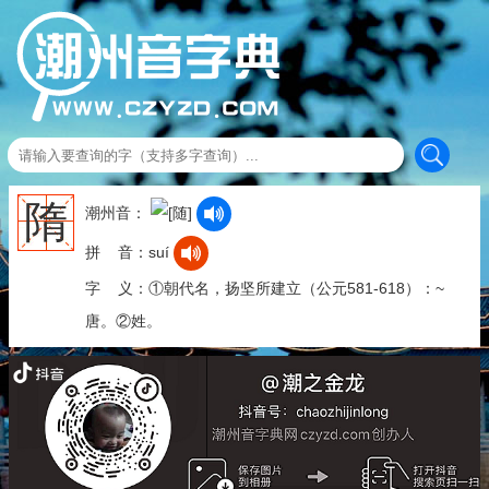
隋
潮州音：
拼 音：suí
字 义：①朝代名，扬坚所建立（公元581-618）：~
唐。②姓。