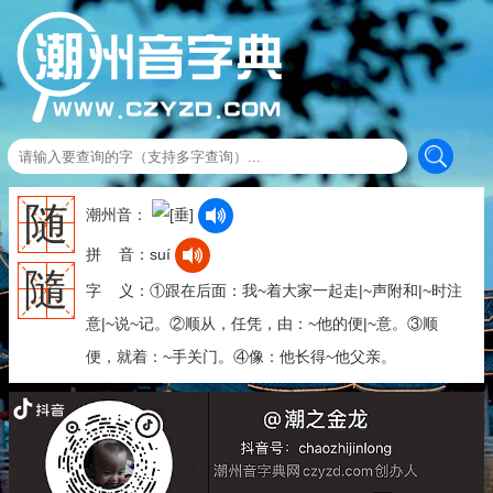
随
潮州音：
拼 音：suí
隨
字 义：①跟在后面：我~着大家一起走|~声附和|~时注
意|~说~记。②顺从，任凭，由：~他的便|~意。③顺
便，就着：~手关门。④像：他长得~他父亲。