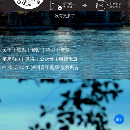
没有更多了
关于
|
联系
|
帮助
|
鸣谢
|
赞赏
苹果App
|
微博
|
公众号
|
电视报道
© 2013-
2026 潮州音字典网 版权所有
部首
笔划
拼音
潮拼