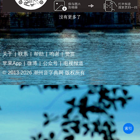
没有更多了
关于
|
联系
|
帮助
|
鸣谢
|
赞赏
苹果App
|
微博
|
公众号
|
电视报道
© 2013-
2026 潮州音字典网 版权所有
部首
笔划
拼音
潮拼