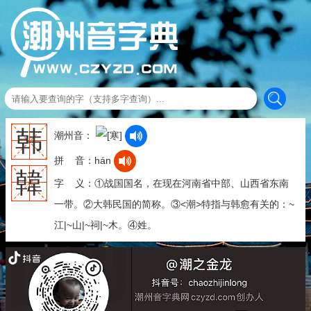
韩
潮州音：
拼 音：hán
韓
字 义：①战国国名，在现在河南省中部、山西省东南
一带。②大韩民国的简称。③<潮>特指与韩愈有关的：~
江|~山|~祠|~木。④姓。