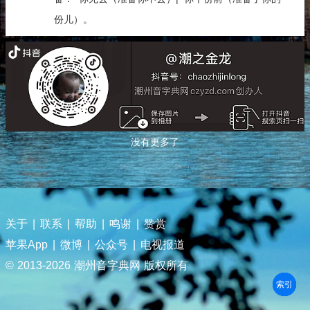
份儿）。
没有更多了
关于
|
联系
|
帮助
|
鸣谢
|
赞赏
苹果App
|
微博
|
公众号
|
电视报道
© 2013-
2026 潮州音字典网 版权所有
部首
笔划
拼音
潮拼