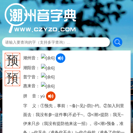
预
潮州音：
潮阳音：
預
普宁音：
惠来音：
拼 音：yù
字 义：①预先，事前：~备|~见|~防|~约。②加入到里
面去：我没有参~这件事|不必干~。③<潮>提防：我无~
伊来只步（我没有提防他来这一招）。④<潮>预备，准
备：~你无去（准备你不去）|~你个份前（准备了你的一