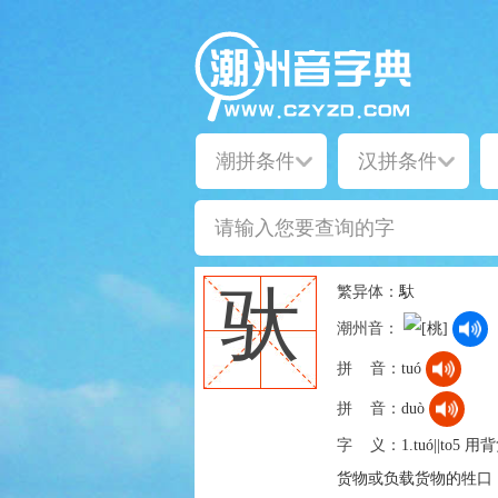
繁异体：
馱
驮
潮州音：
拼 音：
tuó
拼 音：
duò
字 义：
1.tuó||t
货物或负载货物的牲口