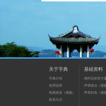
关于字典
基础资料
字典介绍
潮州话拼音方
使用说明
声调读法（视
电视报道（视频）
声母韵母（视
联系方式