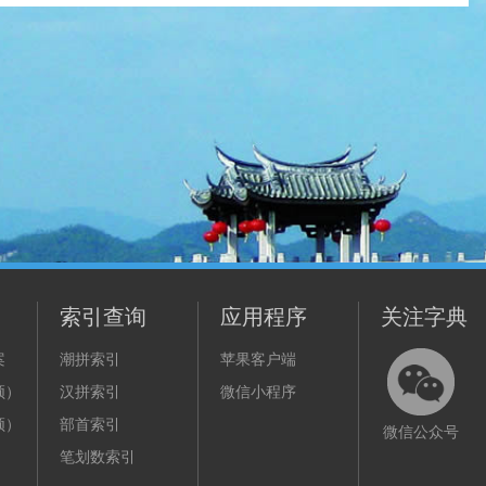
索引查询
应用程序
关注字典
案
潮拼索引
苹果客户端
频）
汉拼索引
微信小程序
频）
部首索引
微信公众号
笔划数索引