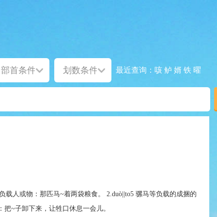
咳
鲈
婿
铁
曜
最近查询：
o5 用背负载人或物：那匹马~着两袋粮食。 2.duò||to5 骡马等负载的成捆的
：把~子卸下来，让牲口休息一会儿。