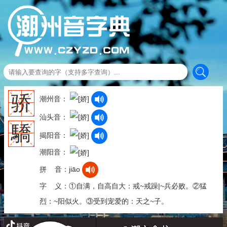
骄
潮州音：
汕头音：
驕
揭阳音：
潮阳音：
拼 音：jiāo
字 义：①自满，自高自大：戒~戒躁|~兵必败。②猛
烈：~阳似火。③受到宠爱的：天之~子。