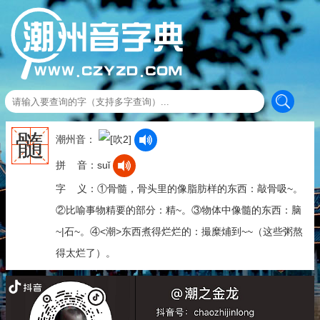
髓
潮州音：
拼 音：suǐ
字 义：①骨髓，骨头里的像脂肪样的东西：敲骨吸~。
②比喻事物精要的部分：精~。③物体中像髓的东西：脑
~|石~。④<潮>东西煮得烂烂的：撮糜烳到~~（这些粥熬
得太烂了）。