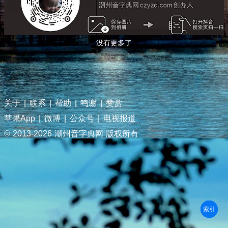
没有更多了
关于
|
联系
|
帮助
|
鸣谢
|
赞赏
苹果App
|
微博
|
公众号
|
电视报道
© 2013-
2026 潮州音字典网 版权所有
部首
笔划
拼音
潮拼