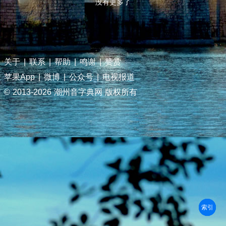
没有更多了
关于
|
联系
|
帮助
|
鸣谢
|
赞赏
苹果App
|
微博
|
公众号
|
电视报道
© 2013-
2026 潮州音字典网 版权所有
部首
笔划
拼音
潮拼