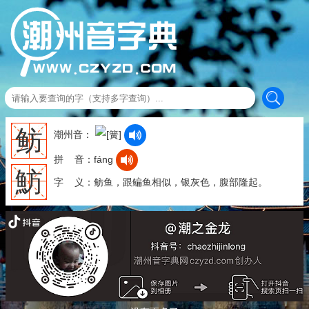
鲂
潮州音：
拼 音：fáng
魴
字 义：鲂鱼，跟鳊鱼相似，银灰色，腹部隆起。