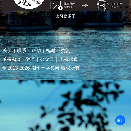
没有更多了
关于
|
联系
|
帮助
|
鸣谢
|
赞赏
苹果App
|
微博
|
公众号
|
电视报道
© 2013-
2026 潮州音字典网 版权所有
部首
笔划
拼音
潮拼