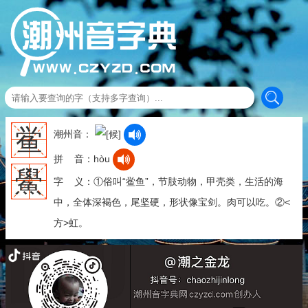
鲎
潮州音：
拼 音：hòu
鱟
字 义：①俗叫“鲎鱼”，节肢动物，甲壳类，生活的海
中，全体深褐色，尾坚硬，形状像宝剑。肉可以吃。②<
方>虹。