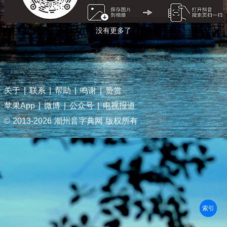
没有更多了
关于
|
联系
|
帮助
|
鸣谢
|
赞赏
苹果App
|
微博
|
公众号
|
电视报道
© 2013-
2026 潮州音字典网 版权所有
部首
笔划
拼音
潮拼