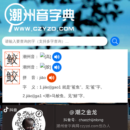
鲛
潮州音：
潮州音：
鮫
拼 音：jiāo
字 义：1.jiāo||gao1 就是“鲨鱼”。见“鲨”字。
2.jiāo||ga1 <潮>马鲛鱼。见“鰆”字。