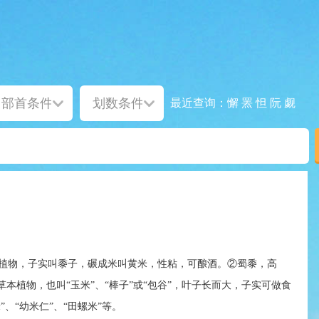
懈
罴
怛
阮
觑
最近查询：
植物，子实叫黍子，碾成米叫黄米，性粘，可酿酒。②蜀黍，高
本植物，也叫“玉米”、“棒子”或“包谷”，叶子长而大，子实可做食
”、“幼米仁”、“田螺米”等。