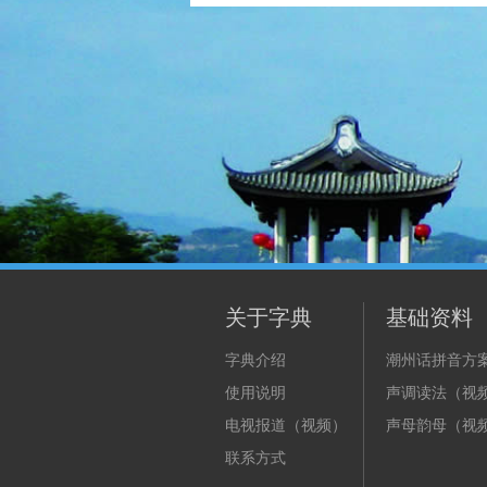
关于字典
基础资料
字典介绍
潮州话拼音方
使用说明
声调读法（视
电视报道（视频）
声母韵母（视
联系方式