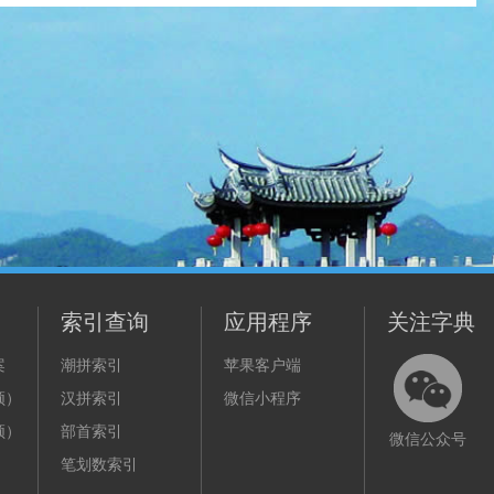
索引查询
应用程序
关注字典
案
潮拼索引
苹果客户端
频）
汉拼索引
微信小程序
频）
部首索引
微信公众号
笔划数索引