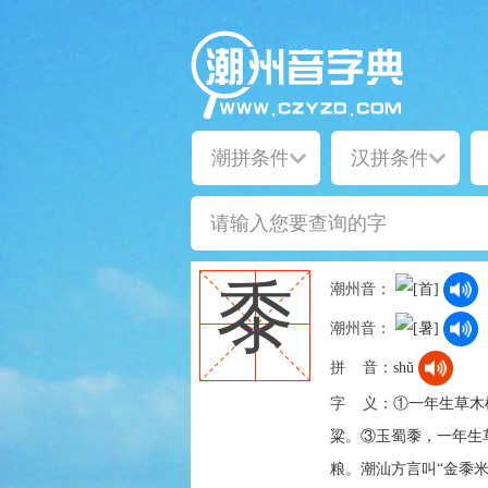
黍
潮州音：
潮州音：
拼 音：
shǔ
字 义：
①一年生草木
粱。③玉蜀黍，一年生草
粮。潮汕方言叫“金黍米