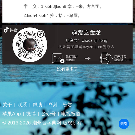
字 义：1.kiêh8|kioh8 拿：~来。方言字。
2.kiêh4|kioh4 捡，拾：~猪屎。
没有更多了
关于
|
联系
|
帮助
|
鸣谢
|
赞赏
苹果App
|
微博
|
公众号
|
电视报道
© 2013-
2026 潮州音字典网 版权所有
部首
笔划
拼音
潮拼