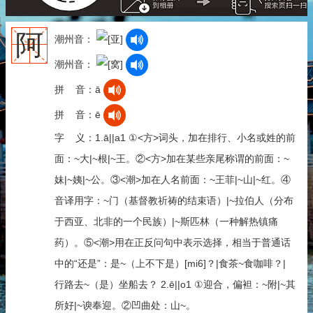
阿
潮州音：
潮州音：
拼 音：ā
拼 音：ē
字 义：1.ā||a1 ①<方>词头，加在排行、小名或姓的前
面：~大|~根|~王。②<方>加在某些亲尾称谓的前面：~
妹|~姨|~公。③<潮>加在人名前面：~王菲|~山|~红。④
音译用字：~门（基督教祈祷的结束语）|~拉伯人（分布
于西亚、北非的一个民族）|~斯匹林（一种解热镇痛
药）。⑤<潮>用在正反问句中表示选择，相当于普通话
中的“还是”：是~（上不下是）[mi6]？|食茶~食咖啡？|
行路去~（是）坐船去？ 2.ē||o1 ①迎合，偏袒：~附|~其
所好|~谀奉迎。②凹曲处：山~。