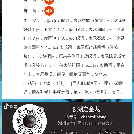
拼 音：a
字 义：1.ā||a7|o7 叹词，表示赞叹或惊异：~，这花多
好哇！|~，下雪了！ 2.á||o6 叹词，表示追问：~，你说
什么？|~，你再说！ 3.ǎ||o6 叹词，表示疑惑：~，这是
怎么回事？ 4.à||o2 ①叹词，表示应诺或醒悟（音较
短）：~，好吧|~，原来是你呀！②叹词，表示惊异或赞
叹（音较长）：~，伟大的祖国！ 5.a||a7 ①助词，用在
句末，表示赞叹、催促、嘱咐等语气：快些来
~（呀）！|您好~（哇）！|同志们加油干~（哪）~②助
词，用在列举的事项之后：纸~、笔~，摆满了一桌子。