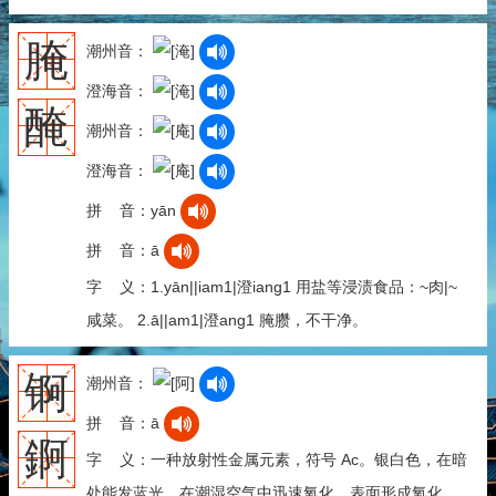
腌
潮州音：
澄海音：
醃
潮州音：
澄海音：
拼 音：yān
拼 音：ā
字 义：1.yān||iam1|澄iang1 用盐等浸渍食品：~肉|~
咸菜。 2.ā||am1|澄ang1 腌臜，不干净。
锕
潮州音：
拼 音：ā
錒
字 义：一种放射性金属元素，符号 Ac。银白色，在暗
处能发蓝光，在潮湿空气中迅速氧化，表面形成氧化