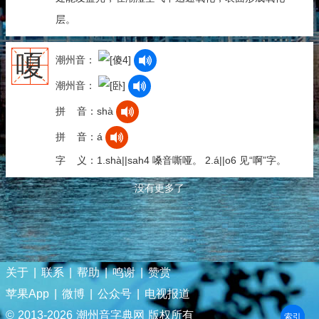
层。
嗄
潮州音：
潮州音：
拼 音：shà
拼 音：á
字 义：1.shà||sah4 嗓音嘶哑。 2.á||o6 见“啊”字。
没有更多了
关于
|
联系
|
帮助
|
鸣谢
|
赞赏
苹果App
|
微博
|
公众号
|
电视报道
© 2013-
2026 潮州音字典网 版权所有
部首
笔划
拼音
潮拼