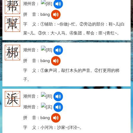
帮
潮州音：
拼 音：bāng
幫
字 义：①辅助：~你做|~忙。②旁边的部分：鞋~儿|白
菜~儿。③伙：大~人马。④集团，帮会：匪~|青红~。
梆
潮州音：
拼 音：bāng
字 义：①象声词，敲打木头的声音。②打更用的梆
子。
浜
潮州音：
潮州音：
拼 音：bāng
字 义：小河沟：沙家~|洋泾~。