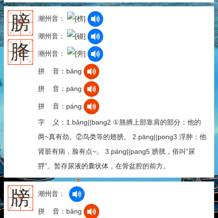
膀
潮州音：
潮州音：
胮
潮州音：
拼 音：bǎng
拼 音：pāng
拼 音：páng
字 义：1.bǎng||bang2 ①胳膊上部靠肩的部分：他的
两~真有劲。②鸟类等的翅膀。 2.pāng||pong3 浮肿：他
肾脏有病，脸有点~。 3.páng||pang5 膀胱，俗叫“尿
脬”。暂存尿液的囊状体，在骨盆腔的前方。
牓
潮州音：
拼 音：bǎng