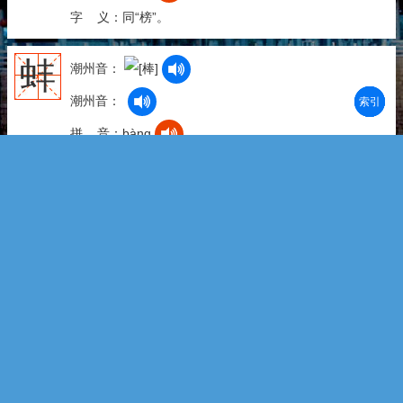
字 义：同“榜”。
蚌
潮州音：
潮州音：
部首
笔划
拼音
潮拼
拼 音：bàng
拼 音：bèng
字 义：1.bàng||bang6|hong2 生活在淡水里的一种软
体动物，贝壳长圆形，黑褐色，壳内有珍珠层，有的可
以产出珍珠。 2.bèng||bang6 安徽省地名：~埠。
棓
潮州音：
潮州音：
拼 音：bèi
拼 音：bàng