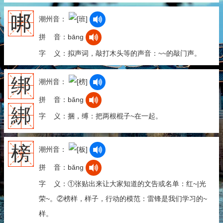
𠳐
潮州音：
拼 音：bāng
字 义：拟声词，敲打木头等的声音：~~的敲门声。
绑
潮州音：
拼 音：bǎng
綁
字 义：捆，缚：把两根棍子~在一起。
榜
潮州音：
拼 音：bǎng
字 义：①张贴出来让大家知道的文告或名单：红~|光
荣~。②榜样，样子，行动的模范：雷锋是我们学习的~
样。