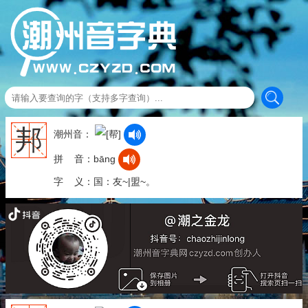
邦
潮州音：
拼 音：bāng
字 义：国：友~|盟~。