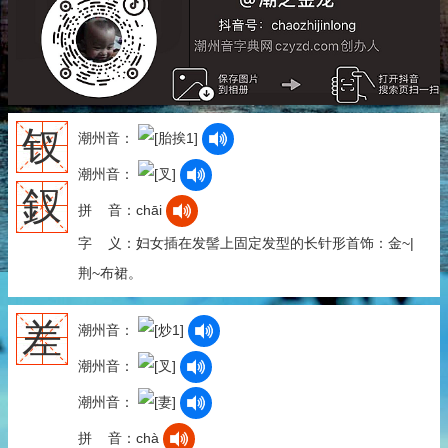
钗
潮州音：
潮州音：
釵
拼 音：chāi
字 义：妇女插在发髻上固定发型的长针形首饰：金~|
荆~布裙。
差
潮州音：
潮州音：
潮州音：
拼 音：chà