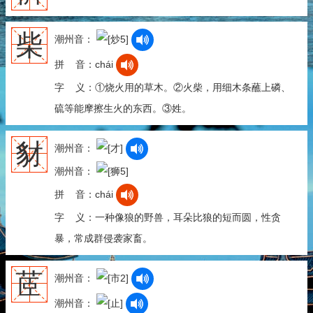
柴
潮州音：
拼 音：chái
字 义：①烧火用的草木。②火柴，用细木条蘸上磷、
硫等能摩擦生火的东西。③姓。
豺
潮州音：
潮州音：
拼 音：chái
字 义：一种像狼的野兽，耳朵比狼的短而圆，性贪
暴，常成群侵袭家畜。
茝
潮州音：
潮州音：