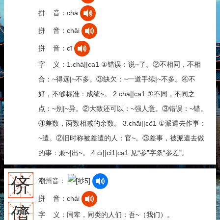
拼 音：chā
拼 音：chāi
拼 音：cī
字 义：1.chà||ca1 ①错误：说~了。②不相同，不相
合：~得远|~不多。③缺欠：~一道手续|~不多。④不
好，不够标准：成绩~。 2.chā||ca1 ①不同，不同之
点：~别|~异。②大致还可以：~强人意。③错误：~错。
④差数，两数相减的余数。 3.chāi||cê1 ①派遣去作事：
~遣。②旧时称被差遣的人：官~。③差事，被派遣去做
的事：兼~|出~。 4.cī||ci1|ca1 见“参”字条“参差”。
侪
潮州音：
拼 音：chái
儕
字 义：同辈，同类的人们：吾~（我们）。