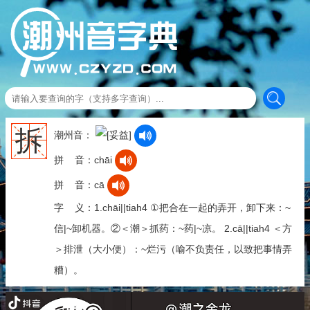
拆
潮州音：
拼 音：chāi
拼 音：cā
字 义：1.chāi||tiah4 ①把合在一起的弄开，卸下来：~
信|~卸机器。②＜潮＞抓药：~药|~凉。 2.cā||tiah4 ＜方
＞排泄（大小便）：~烂污（喻不负责任，以致把事情弄
糟）。