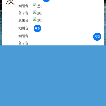
茨
潮阳音：
普宁音：
惠来音：
潮州音：
潮阳音：
部首
笔划
拼音
潮拼
普宁音：
惠来音：
拼 音：cí
字 义：1.cí||ce5|潮普惠cu5 ①用茅或苇盖房子。②蒺
藜。 2.ze5|潮普惠zu5 <潮>“薯”的方言俗字。
兹
潮州音：
潮阳音：
茲
普宁音：