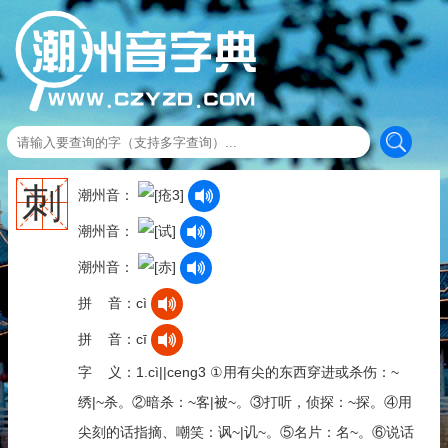
刺
潮州音：
潮州音：
潮州音：
拼 音：cì
拼 音：cī
字 义：1.cì||ceng3 ①用有尖的东西穿进或杀伤：~
绣|~杀。②暗杀：~客|被~。③打听，侦探：~探。④用
尖刻的话指摘、嘲笑：讽~|讥~。⑤名片：名~。⑥说话