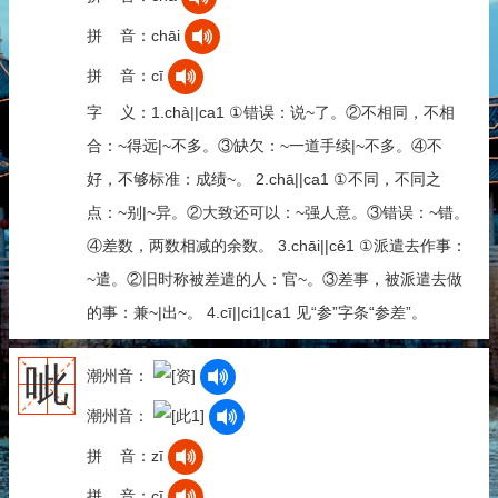
拼 音：chāi
拼 音：cī
字 义：1.chà||ca1 ①错误：说~了。②不相同，不相
合：~得远|~不多。③缺欠：~一道手续|~不多。④不
好，不够标准：成绩~。 2.chā||ca1 ①不同，不同之
点：~别|~异。②大致还可以：~强人意。③错误：~错。
④差数，两数相减的余数。 3.chāi||cê1 ①派遣去作事：
~遣。②旧时称被差遣的人：官~。③差事，被派遣去做
的事：兼~|出~。 4.cī||ci1|ca1 见“参”字条“参差”。
呲
潮州音：
潮州音：
拼 音：zī
拼 音：cī