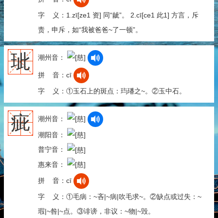
字 义：1.zī[ze1 资] 同“龇”。 2.cī[ce1 此1] 方言，斥
责，申斥，如“我被爸爸~了一顿”。
玼
潮州音：
拼 音：cī
字 义：①玉石上的斑点：玙璠之~。②玉中石。
疵
潮州音：
潮阳音：
普宁音：
惠来音：
拼 音：cī
字 义：①毛病：~吝|~病|吹毛求~。②缺点或过失：~
瑕|~咎|~点。③诽谤，非议：~物|~毁。