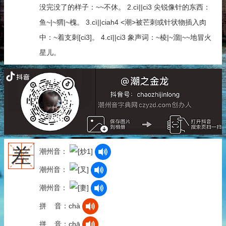
没完没了的样子：~~不休。 2.cì||ci3 尖锐像针的东西：
鱼~|~猬|~槐。 3.cì||ciah4 <潮>被芒刺或针状物插入肉
中：~着支刺[ci3]。 4.cī||ci3 象声词：~棱|~溜|~~地冒火
星儿。
差
潮州音：
潮州音：
潮州音：
拼 音：chà
拼 音：chā