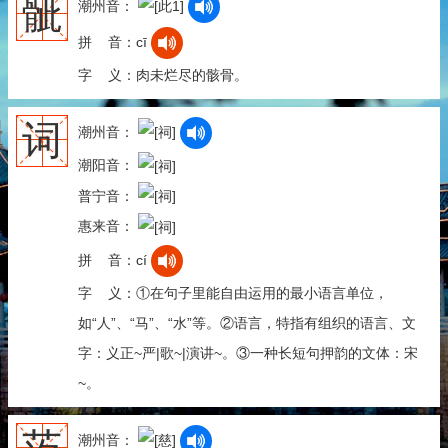
骴
潮州音：
拼 音：cī
字 义：肉未烂尽的骸骨。
词
潮州音：
潮阳音：
普宁音：
惠来音：
拼 音：cí
字 义：①在句子里能自由运用的最小语言单位，
如“人”、“马”、“水”等。②语言，特指有组织的语言、文
字：义正~严|歌~|演讲~。③一种长短句押韵的文体：宋
~。
潮州音：