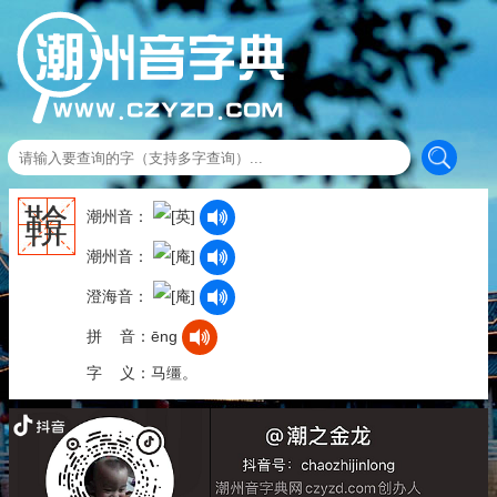
鞥
潮州音：
潮州音：
澄海音：
拼 音：ēng
字 义：马缰。