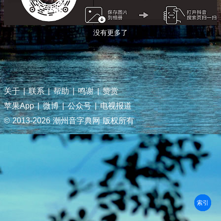
没有更多了
关于
|
联系
|
帮助
|
鸣谢
|
赞赏
苹果App
|
微博
|
公众号
|
电视报道
© 2013-
2026 潮州音字典网 版权所有
部首
笔划
拼音
潮拼