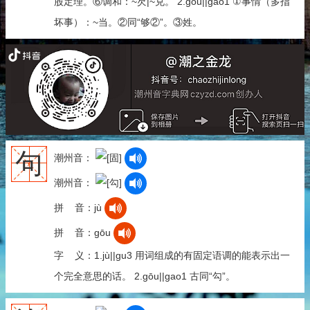
股定理。⑥调和：~芡|~兑。 2.gòu||gao1 ①事情（多指
坏事）：~当。②同“够②”。③姓。
句
潮州音：
潮州音：
拼 音：jù
拼 音：gōu
字 义：1.jù||gu3 用词组成的有固定语调的能表示出一
个完全意思的话。 2.gōu||gao1 古同“勾”。