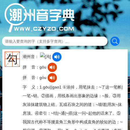
勾
潮州音：
拼 音：gōu
拼 音：gòu
字 义：1.gōu||gao1 ①涂掉，用笔抹去：~了这一笔帐|
一笔~销。②描画，用线条画出形象的边缘：~脸。③用
灰涂抹建筑物上砖、瓦或石块之间的缝：~墙缝|用灰~抹
房顶。④牵引：~结|~通|~搭|这一问~起他的话来了。⑤
我国古代称不等腰直角三角形中构成直角的较短的边：~