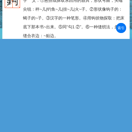
鈎
字 义：①悬挂或探取东西用的器具，形状弯曲，头端
尖锐：秤~儿|钓鱼~儿|挂~儿|火~子。②形状像钩子的：
蝎子的~子。③汉字的一种笔形。④用钩状物探取：把床
底下那本书~出来。⑤同“勾1.②”。⑥一种缝纫法，多指
部首
笔划
拼音
潮拼
缝合衣边：~贴边。
枸
潮州音：
潮州音：
潮州音：
潮阳音：
普宁音：
惠来音：
拼 音：gǒu
拼 音：gōu