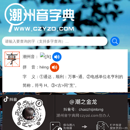
亨
潮州音：
拼 音：hēng
字 义：①通达，顺利：万事~通。②电感单位名亨利的
简称，符号 H。③<古>同“烹”。