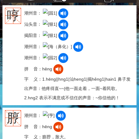
哼
潮州音：
汕头音：
揭阳音：
潮州音：
潮州音：
拼 音：hēng
字 义：1.hēng||hng1|汕heng1|揭hêng1|hain1 鼻子发
出声音：他疼得直~~|他一面走着，一面~着民歌。
2.hng2 表示不满意或不信任的声音：~你信他的！
脝
潮州音：
拼 音：hēng
字 义：膨脝，胀大。