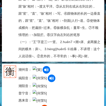
跟“纵”相对：~渡太平洋。③从左到右或从右到左的，
跟”竖“、“直”、“纵”相对：~写。④跟物体的长的一边垂直
的，跟“竖”、“直”、“纵”相对：~剖面|人行~道。⑤使物体
成横向：把扁担~过来。⑥纵横杂乱：蔓草~生。⑦不顺
情理的：~加阻拦。⑧汉字由左到右的笔形
（一）：“王”字是三~一竖。 2.huên7 <潮>床、桌两腿之
间的横木：床~。 3.hèng||huên5 ①凶暴，不讲理：这个
人说话很~。②意外的，不寻常的：~事|~死|~财。
衡
潮州音：
揭阳音：
潮阳音：
普宁音：
惠来音：