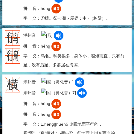
拼 音：héng
字 义：①檩。②＜潮＞屋梁：中~（栋梁）。
鸻
潮州音：
拼 音：héng
鴴
字 义：鸟名。种类很多，身体小，嘴短而直，只有前
趾，没有后趾。多群居在海滨。
横
潮州音：
潮州音：
拼 音：héng
拼 音：hèng
字 义：1.héng||huên5 ①跟地面平行的，
跟“竖”、“直”相对：~额|~梁。②地理上指东西向的，