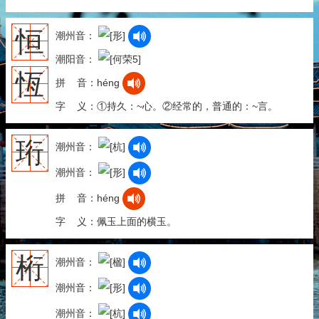
恒
潮州音：
潮阳音：
恆
拼 音：héng
字 义：①持久：~心。②经常的，普通的：~言。
珩
潮州音：
潮州音：
拼 音：héng
字 义：佩玉上面的横玉。
桁
潮州音：
潮州音：
潮州音：