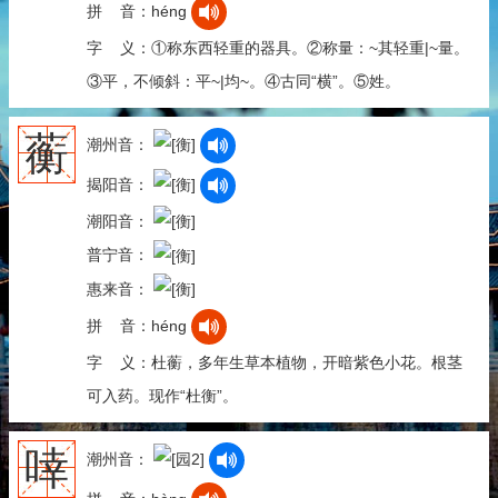
拼 音：héng
字 义：①称东西轻重的器具。②称量：~其轻重|~量。
③平，不倾斜：平~|均~。④古同“横”。⑤姓。
蘅
潮州音：
揭阳音：
潮阳音：
普宁音：
惠来音：
拼 音：héng
字 义：杜蘅，多年生草本植物，开暗紫色小花。根茎
可入药。现作“杜衡”。
啈
潮州音：