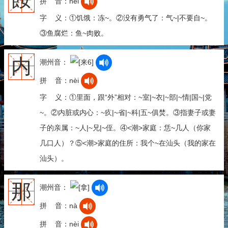
拼 音：něi
字 义：①饥饿：冻~。②没有勇气了：气~|不要自~。
③鱼腐烂：鱼~肉败。
内
潮州音：
拼 音：nèi
字 义：①里面，跟“外”相对：~室|~衣|~部|~情|国~|党
~。②内脏或内心：~疚|~省|~科|五~俱焚。③指妻子或妻
子的亲属：~人|~兄|~侄。④<潮>家庭：恁~几人（你家
几口人）？⑤<潮>家庭的住所：我个~在汕头（我的家在
汕头）。
那
潮州音：
拼 音：nà
拼 音：nèi