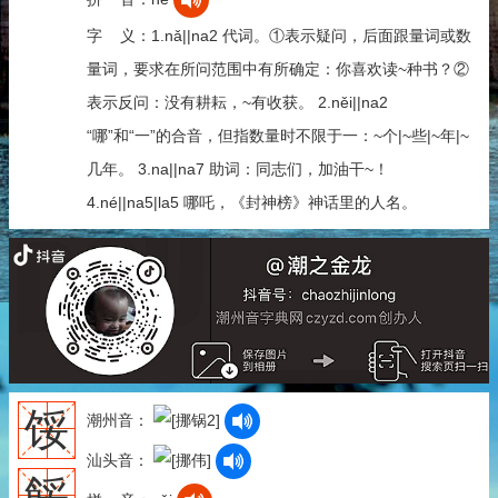
字 义：1.nǎ||na2 代词。①表示疑问，后面跟量词或数
量词，要求在所问范围中有所确定：你喜欢读~种书？②
表示反问：没有耕耘，~有收获。 2.něi||na2
“哪”和“一”的合音，但指数量时不限于一：~个|~些|~年|~
几年。 3.na||na7 助词：同志们，加油干~！
4.né||na5|la5 哪吒，《封神榜》神话里的人名。
馁
潮州音：
汕头音：
餒