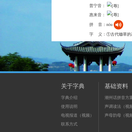
普宁音：
惠来音：
拼 音：
nòu
字 义：
①古代锄草的
关于字典
基础资料
字典介绍
潮州话拼音方
使用说明
声调读法（视
电视报道（视频）
声母韵母（视
联系方式