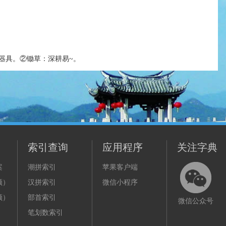
器具。②锄草：深耕易~。
索引查询
应用程序
关注字典
案
潮拼索引
苹果客户端
频）
汉拼索引
微信小程序
频）
部首索引
微信公众号
笔划数索引