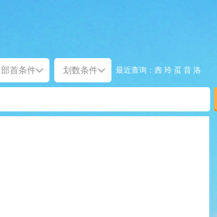
錱
玲
虿
昔
洛
最近查询：