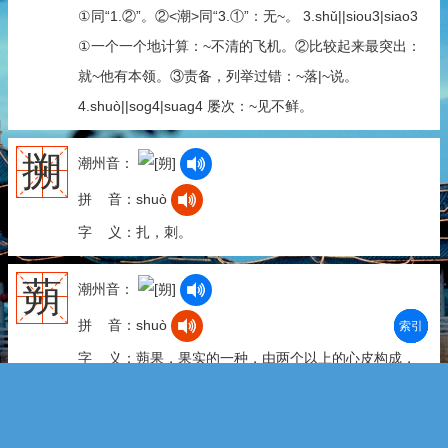
①同“1.②”。②<潮>同“3.①”：无~。 3.shǔ||siou3|siao3
①一个一个地计算：~不清的飞机。②比较起来最突出：
就~他有本领。③责备，列举过错：~落|~说。
4.shuò||sog4|suag4 屡次：~见不鲜。
搠
潮州音：
拼 音：shuò
字 义：扎，刺。
蒴
潮州音：
拼 音：shuò
部首
笔划
拼音
潮拼
字 义：蒴果，果实的一种，由两个以上的心皮构成，
成熟后自己裂开，内含许多种子，如芝麻、棉花、百合
等的果实。