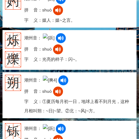
妁
拼 音：shuò
字 义：媒人：媒~之言。
烁
潮州音：
拼 音：shuò
爍
字 义：光亮的样子：闪~。
朔
潮州音：
拼 音：shuò
字 义：①夏历每月初一日，地球上看不到月光，这种
月相叫朔：~日|~望。②北：~风|~方。
铄
潮州音：