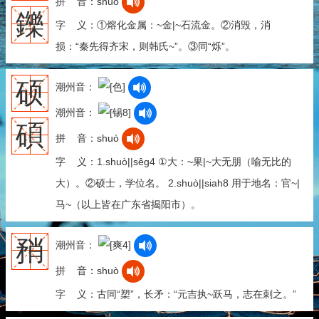
拼 音：shuò
鑠
字 义：①熔化金属：~金|~石流金。②消毁，消
损：“秦先得齐宋，则韩氏~”。③同“烁”。
硕
潮州音：
潮州音：
碩
拼 音：shuò
字 义：1.shuò||sêg4 ①大：~果|~大无朋（喻无比的
大）。②硕士，学位名。 2.shuò||siah8 用于地名：官~|
马~（以上皆在广东省揭阳市）。
矟
潮州音：
拼 音：shuò
字 义：古同“槊”，长矛：“元吉执~跃马，志在刺之。”