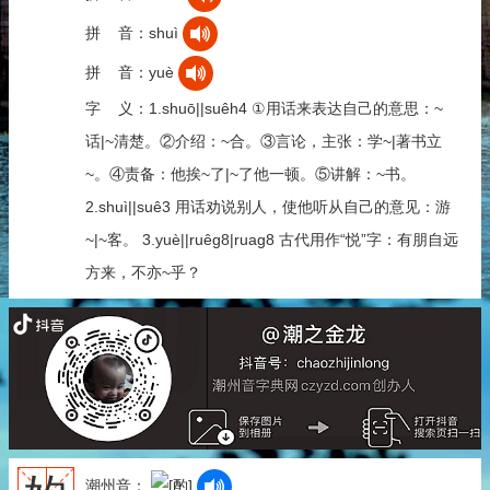
拼 音：shuì
拼 音：yuè
字 义：1.shuō||suêh4 ①用话来表达自己的意思：~
话|~清楚。②介绍：~合。③言论，主张：学~|著书立
~。④责备：他挨~了|~了他一顿。⑤讲解：~书。
2.shuì||suê3 用话劝说别人，使他听从自己的意见：游
~|~客。 3.yuè||ruêg8|ruag8 古代用作“悦”字：有朋自远
方来，不亦~乎？
潮州音：