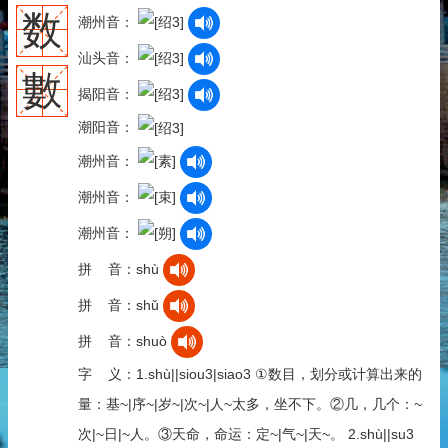
数
潮州音：
汕头音：
數
揭阳音：
潮阳音：
潮州音：
潮州音：
潮州音：
拼 音：shù
拼 音：shǔ
拼 音：shuò
字 义：1.shù||siou3|siao3 ①数目，划分或计算出来的
量：基~|序~|岁~|次~|人~太多，坐不下。②几，几个：~
次|~日|~人。③天命，命运：定~|气~|天~。 2.shù||su3