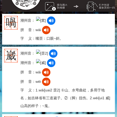
喎
潮州音：
拼 音：wāi
字 义：嘴歪：口眼~斜。
崴
潮州音：
潮州音：
拼 音：wǎi
拼 音：wēi
字 义：1.wǎi[uai2 歪2] ①山、水弯曲处，多用于地
名，如吉林省有三道崴子。②（脚）扭伤。2.wēi[ui1 威]
山高的样子：~嵬。