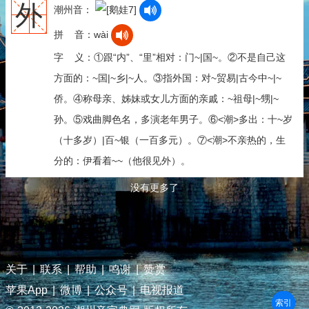
外
潮州音：
拼 音：wài
字 义：①跟“内”、“里”相对：门~|国~。②不是自己这
方面的：~国|~乡|~人。③指外国：对~贸易|古今中~|~
侨。④称母亲、姊妹或女儿方面的亲戚：~祖母|~甥|~
孙。⑤戏曲脚色名，多演老年男子。⑥<潮>多出：十~岁
（十多岁）|百~银（一百多元）。⑦<潮>不亲热的，生
分的：伊看着~~（他很见外）。
没有更多了
关于
|
联系
|
帮助
|
鸣谢
|
赞赏
苹果App
|
微博
|
公众号
|
电视报道
部首
笔划
拼音
潮拼