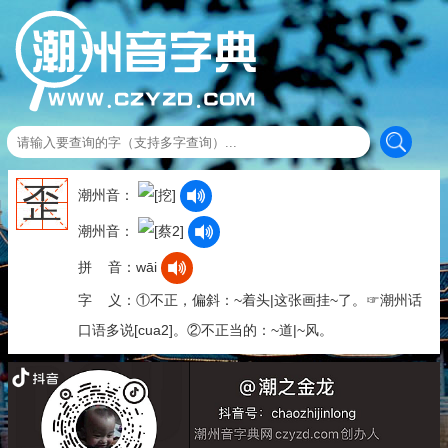
歪
潮州音：
潮州音：
拼 音：wāi
字 义：①不正，偏斜：~着头|这张画挂~了。☞潮州话
口语多说[cua2]。②不正当的：~道|~风。