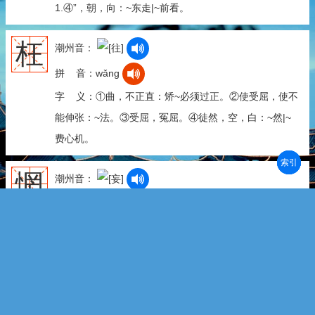
1.④”，朝，向：~东走|~前看。
枉
潮州音：
拼 音：wǎng
字 义：①曲，不正直：矫~必须过正。②使受屈，使不
能伸张：~法。③受屈，冤屈。④徒然，空，白：~然|~
费心机。
部首
笔划
拼音
潮拼
惘
潮州音：
拼 音：wǎng
字 义：不得意：~然|迷~。
辋
潮州音：
拼 音：wǎng