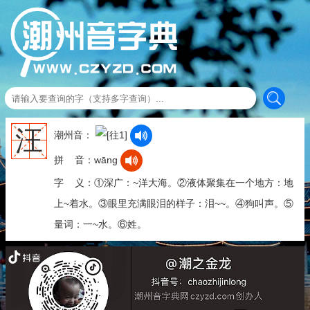
汪
潮州音：
拼 音：wāng
字 义：①深广：~洋大海。②液体聚集在一个地方：地
上~着水。③眼里充满眼泪的样子：泪~~。④狗叫声。⑤
量词：一~水。⑥姓。