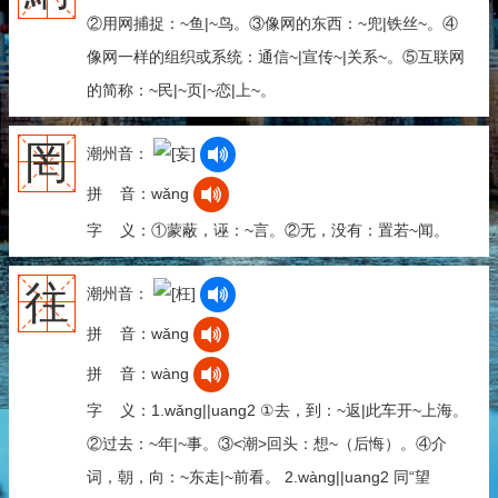
②用网捕捉：~鱼|~鸟。③像网的东西：~兜|铁丝~。④
像网一样的组织或系统：通信~|宣传~|关系~。⑤互联网
的简称：~民|~页|~恋|上~。
罔
潮州音：
拼 音：wǎng
字 义：①蒙蔽，诬：~言。②无，没有：置若~闻。
往
潮州音：
拼 音：wǎng
拼 音：wàng
字 义：1.wǎng||uang2 ①去，到：~返|此车开~上海。
②过去：~年|~事。③<潮>回头：想~（后悔）。④介
词，朝，向：~东走|~前看。 2.wàng||uang2 同“望