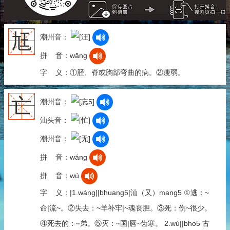
尪
潮州音：
拼 音：wāng
字 义：①胫、脊或胸部弯曲的病。②瘦弱。
亡
潮州音：
汕头音：
潮州音：
拼 音：wáng
拼 音：wú
字 义：|1.wáng||bhuang5|汕（又）mang5 ①逃：~
命|流~。②失去：~羊补牢|~魂丧胆。③死：伤~很少。
④死去的：~弟。⑤灭：~国|唇~齿寒。 2.wú||bho5 古