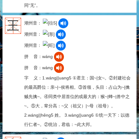
同“无”。
王
潮州音：
潮州音：
潮州音：
拼 音：wáng
拼 音：wàng
字 义：1.wáng||uang5 ①君主：国~|女~。②封建社会
的最高爵位：亲~|~侯将相。③首领，头目：占山为~|擒
贼先擒~。④同类中居首位的或最大的：猴~|蜂~|兽中之
~。⑤大，辈分高：~父（祖父）|~母（祖母）。
2.wáng||hêng5 姓。 3.wàng||uang6 ①统一天下：以德
行仁者~。②统治，君临：~此大邦。