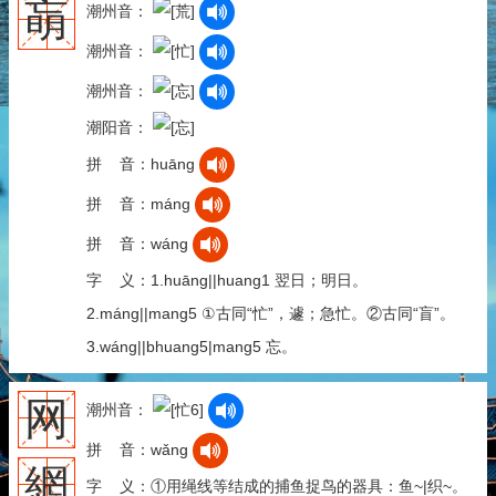
朚
潮州音：
潮州音：
潮州音：
潮阳音：
拼 音：huāng
拼 音：máng
拼 音：wáng
字 义：1.huāng||huang1 翌日；明日。
2.máng||mang5 ①古同“忙”，遽；急忙。②古同“盲”。
3.wáng||bhuang5|mang5 忘。
网
潮州音：
拼 音：wǎng
網
字 义：①用绳线等结成的捕鱼捉鸟的器具：鱼~|织~。