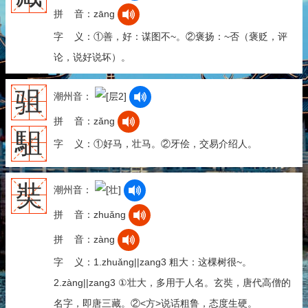
拼 音：zāng
字 义：①善，好：谋图不~。②褒扬：~否（褒贬，评
论，说好说坏）。
驵
潮州音：
拼 音：zǎng
駔
字 义：①好马，壮马。②牙侩，交易介绍人。
奘
潮州音：
拼 音：zhuǎng
拼 音：zàng
字 义：1.zhuǎng||zang3 粗大：这棵树很~。
2.zàng||zang3 ①壮大，多用于人名。玄奘，唐代高僧的
名字，即唐三藏。②<方>说话粗鲁，态度生硬。