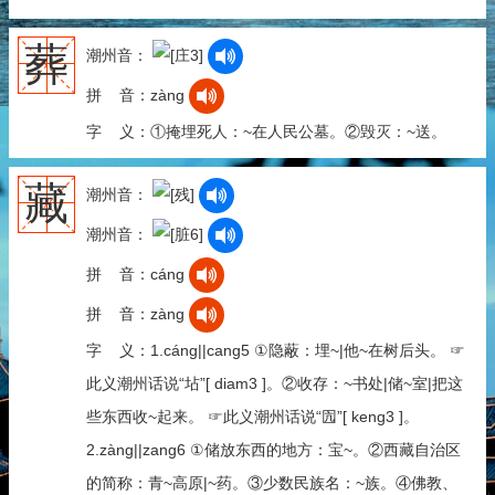
葬
潮州音：
拼 音：zàng
字 义：①掩埋死人：~在人民公墓。②毁灭：~送。
藏
潮州音：
潮州音：
拼 音：cáng
拼 音：zàng
字 义：1.cáng||cang5 ①隐蔽：埋~|他~在树后头。 ☞
此义潮州话说“坫”[ diam3 ]。②收存：~书处|储~室|把这
些东西收~起来。 ☞此义潮州话说“囥”[ keng3 ]。
2.zàng||zang6 ①储放东西的地方：宝~。②西藏自治区
的简称：青~高原|~药。③少数民族名：~族。④佛教、