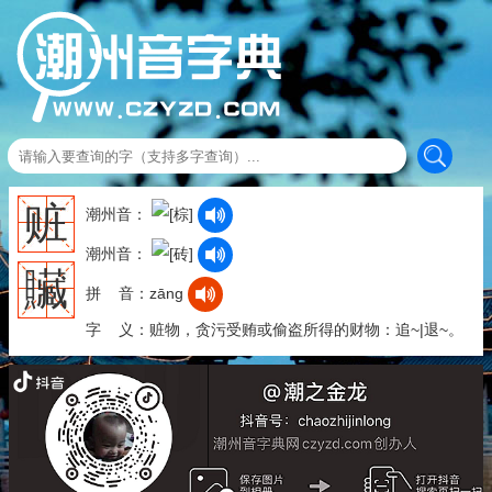
赃
潮州音：
潮州音：
贜
拼 音：zāng
字 义：赃物，贪污受贿或偷盗所得的财物：追~|退~。