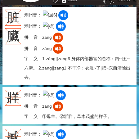
脏
潮州音：
潮州音：
臟
拼 音：zàng
拼 音：zāng
字 义：1.zàng||zang6 身体内部器官的总称：内~|五~
六腑。 2.zāng||zang1 不干净：衣服~了|把~东西清除出
去。
牂
潮州音：
拼 音：zāng
字 义：①母羊。②牂牂，草木茂盛的样子。
臧
潮州音：