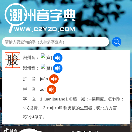
脧
潮州音：
潮州音：
拼 音：juān
拼 音：zuī
字 义：1.juān||suang1 ①缩，减：~损用度。②剥削：
~民脂膏。 2.zuī||zui6 称男孩的生殖器，犹北方方言
称“小鸡鸡”。