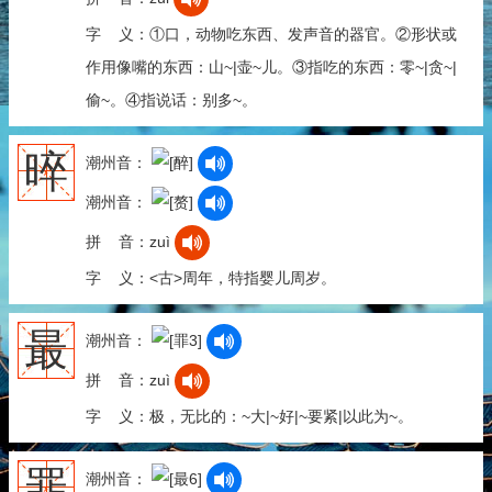
字 义：①口，动物吃东西、发声音的器官。②形状或
作用像嘴的东西：山~|壶~儿。③指吃的东西：零~|贪~|
偷~。④指说话：别多~。
晬
潮州音：
潮州音：
拼 音：zuì
字 义：<古>周年，特指婴儿周岁。
最
潮州音：
拼 音：zuì
字 义：极，无比的：~大|~好|~要紧|以此为~。
罪
潮州音：