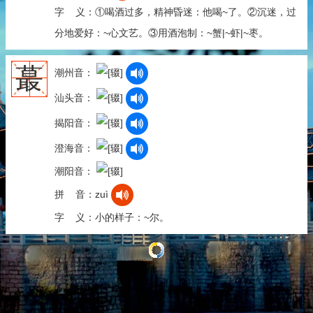
字 义：①喝酒过多，精神昏迷：他喝~了。②沉迷，过
分地爱好：~心文艺。③用酒泡制：~蟹|~虾|~枣。
蕞
潮州音：
汕头音：
揭阳音：
澄海音：
潮阳音：
拼 音：zuì
字 义：小的样子：~尔。