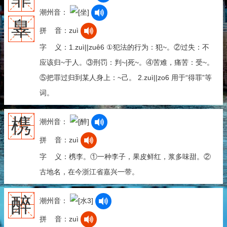
潮州音：
辠
拼 音：zuì
字 义：1.zuì||zuê6 ①犯法的行为：犯~。②过失：不
应该归~于人。③刑罚：判~|死~。④苦难，痛苦：受~。
⑤把罪过归到某人身上：~己。 2.zuì||zo6 用于“得罪”等
词。
槜
潮州音：
拼 音：zuì
字 义：槜李。①一种李子，果皮鲜红，浆多味甜。②
古地名，在今浙江省嘉兴一带。
醉
潮州音：
拼 音：zuì