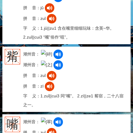
拼 音：jǔ
拼 音：zuǐ
字 义：1.jǔ||zu1 含在嘴里细细玩味：含英~华。
2.zuǐ||cui3 “嘴”俗作“咀”。
觜
潮州音：
潮州音：
拼 音：zuǐ
拼 音：zī
字 义：1.zuǐ||cui3 同“嘴”。 2.zī||ze1 觜宿，二十八宿
之一。
嘴
潮州音：
拼 音：zuǐ