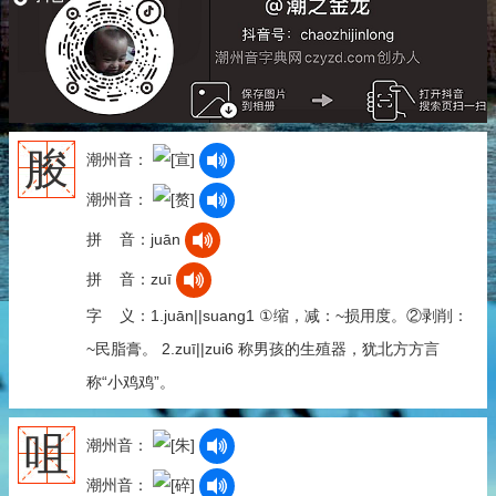
朘
潮州音：
潮州音：
拼 音：juān
拼 音：zuī
字 义：1.juān||suang1 ①缩，减：~损用度。②剥削：
~民脂膏。 2.zuī||zui6 称男孩的生殖器，犹北方方言
称“小鸡鸡”。
咀
潮州音：
潮州音：